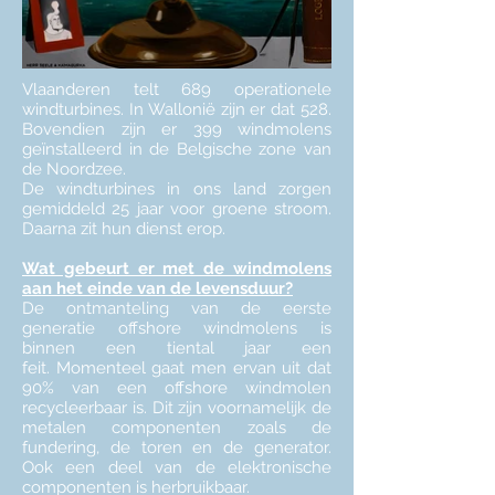
Vlaanderen telt 689 operationele
windturbines. In Wallonië zijn er dat 528.
Bovendien zijn er 399 windmolens
geïnstalleerd in de Belgische zone van
de Noordzee.
De windturbines in ons land zorgen
gemiddeld 25 jaar voor groene stroom.
Daarna zit hun dienst erop.
Wat gebeurt er met de windmolens
aan het einde van de levensduur?
De ontmanteling van de eerste
generatie offshore windmolens is
binnen een tiental jaar een
feit.
Momenteel gaat men ervan uit dat
90% van een offshore windmolen
recycleerbaar is. Dit zijn voornamelijk de
metalen componenten zoals de
fundering, de toren en de generator.
Ook een deel van de elektronische
componenten is herbruikbaar.