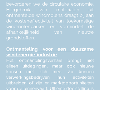
bevorderen we de circulaire economie.
Hergebruik van materialen uit
ontmantelde windmolens draagt bij aan
de kosteneffectiviteit van toekomstige
windmolenparken en vermindert de
afhankelijkheid van nieuwe
grondstoffen.
Ontmanteling voor een duurzame
windenergie-industrie
Het ontmantelingsverhaal brengt niet
alleen uitdagingen, maar ook nieuwe
kansen met zich mee. Zo kunnen
verwerkingsbedrijven hun activiteiten
uitbreiden of zijn er marktopportuniteiten
voor de binnenvaart. Ultieme doelstelling is
een strategie te ontwikkelen die breed
wordt gedragen en duurzaamheid in de
windenergie-industrie bevordert.
Lees hier meer over onze
ontmantelingsprojecten,
Ready4Decom
en
OWiDEx
.